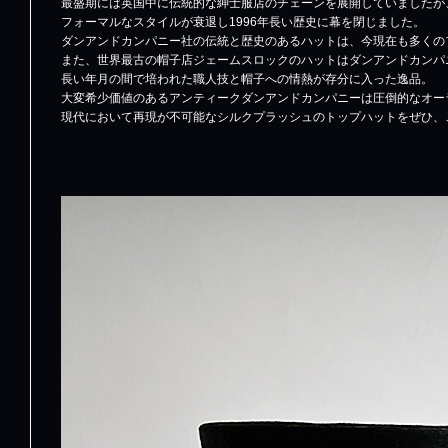
最盛期には英国中に伝統的な紳士服店のチェーンを展開していましたが
フォーマルなスタイルが衰退し1996年長い歴史に幕を閉じました。
ダンアンドカンパニー社の伝統と歴史のあるハットは、今現在も多くの
また、世界最古の帽子店ジェームスロックのハットはダンアンドカンパ
長い年月の間で培われた職人技と帽子への情熱が存分に入った逸品。
大変希少価値のあるアンティークダンアンドカンパニーは圧倒的なオー
現代において再現が不可能なシルクプラッシュのトップハットをぜひ、