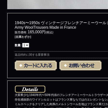
1940s〜1950s ヴィンテージフレンチアーミーウールトラウ
Army WoolTrousers Made in France
165,000円
販売価格
:
(税込)
[在庫わずか]
数量
:
返品特約に関する重要事項
大変希少な1940年代〜50年代頃のフレンチアーミーウールトラウザー
存在感抜群のワイドシルエットはフランス軍ならではのエレガントなシ
ミルスペックをクリアした肉厚のメルトンウール生地はフランス軍だけ