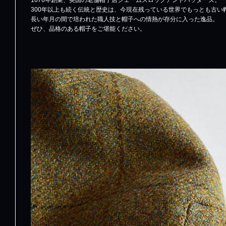
1676年創業、英国の老舗帽子店ジェームスロックアンドハッターズ。
300年以上も続く伝統と歴史は、今現在残っている世界でもっとも古い
長い年月の間で培われた職人技と帽子への情熱が存分に入った逸品。
ぜひ、品格のある帽子をご堪能ください。