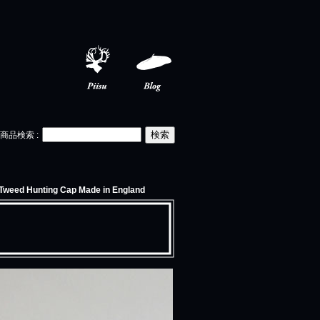
Piisu
Blog
商品検索
:
unting Cap Made in England