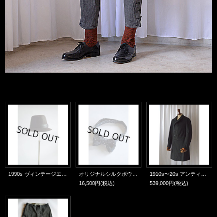
1990s ヴィンテージエルメス フェルトハット モッチ社 Vintage Hermes Felt Hat Made By Motsch Made in France
オリジナルシルクボウタイ ネイビードット フランス製 Original Bowtie Made in France Navy Dot
1910s〜20s アンティークフロックコート ビスポークオーダー品 Bespoke Antique Frock Coat Handmade Made in France Bespokeorder
16,500円
(税込)
539,000円
(税込)